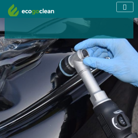
Nosotros nos encargamos del 
tu auto
Te brindamos una experiencia de li
vehículos única en el mercado, 
caracteriza por su responsabilidad c
ambiente, utilizando productos y m
ecológicas.