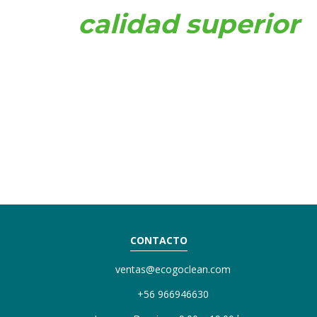
una
calidad superior
de servicio
CONTACTO
ventas@ecogoclean.com
+56 966946630