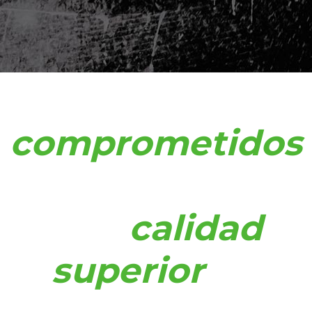
Estamos
comprometidos
en brindar
una
calidad
superior
de