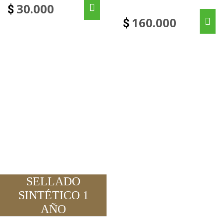
30.000
$
160.000
$
SELLADO
SINTÉTICO 1
AÑO